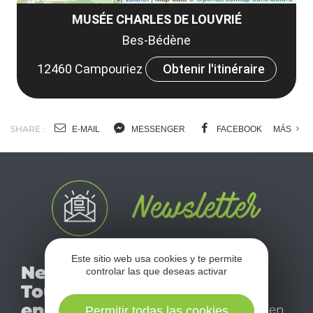
MUSÉE CHARLES DE LOUVRIÉ
Bes-Bédène
12460 Campouriez
Obtenir l'itinéraire
SHARE :
E-MAIL
MESSENGER
FACEBOOK
MÁS
No se pierda nuestro
Este sitio web usa cookies y te permite
Newsletter
controlar las que deseas activar
mensual newsletter y
Tourismo
déjese inspirar para
en Aveyron
disfrutar de su estancia en
Permitir todas las cookies