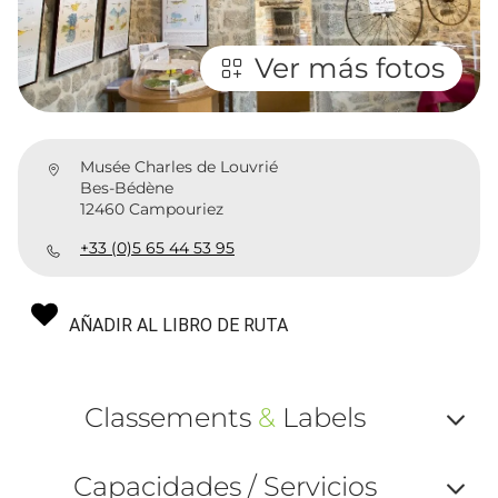
Ver más fotos
Musée Charles de Louvrié
Bes-Bédène
12460 Campouriez
+33 (0)5 65 44 53 95
AÑADIR AL LIBRO DE RUTA
Classements
&
Labels
Af
Capacidades / Servicios