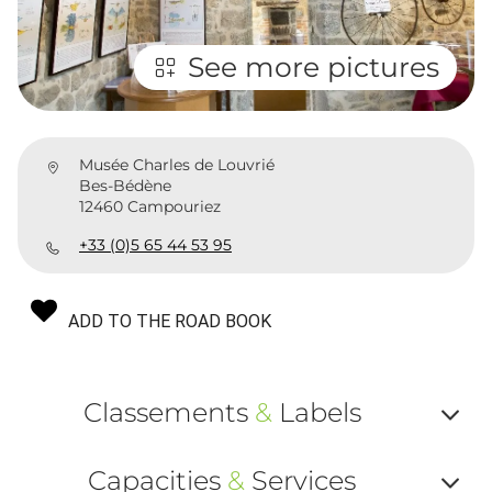
See more pictures
Musée Charles de Louvrié
Bes-Bédène
12460 Campouriez
+33 (0)5 65 44 53 95
ADD TO THE ROAD BOOK
Classements
&
Labels
Af
Capacities
&
Services