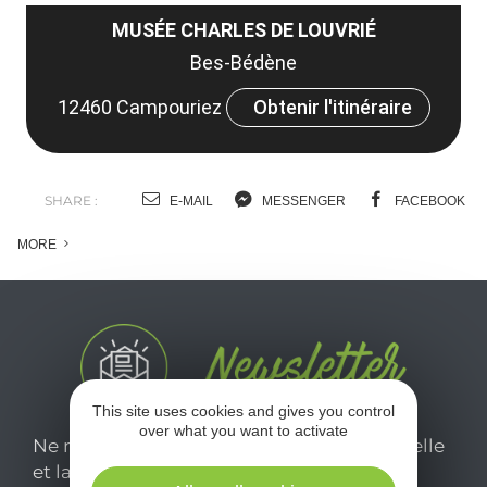
MUSÉE CHARLES DE LOUVRIÉ
Bes-Bédène
12460 Campouriez
Obtenir l'itinéraire
SHARE :
E-MAIL
MESSENGER
FACEBOOK
MORE
This site uses cookies and gives you control
over what you want to activate
Ne manquez pas notre newsletter mensuelle
et laissez-vous inspirer pour profiter