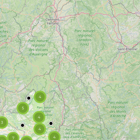
4
5
4
3
4
4
7