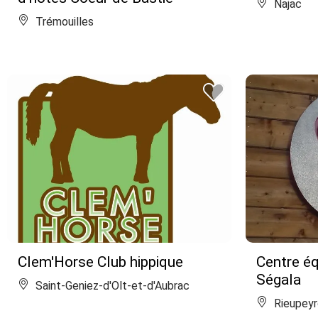
Najac
Trémouilles
Clem'Horse Club hippique
Centre é
Ségala
Saint-Geniez-d'Olt-et-d'Aubrac
Rieupeyr