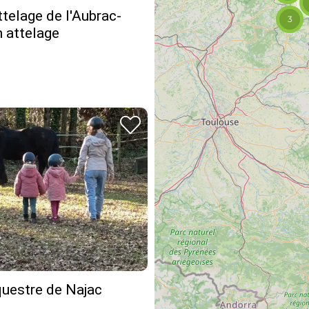
ttelage de l'Aubrac-
3
 attelage
questre de Najac