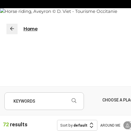
Home
KEYWORDS
72
results
Sort by
default
AROUND ME