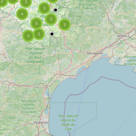
2
3
3
4
2
5
2
2
2