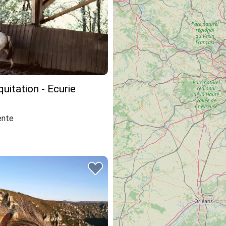
quitation - Ecurie
nte