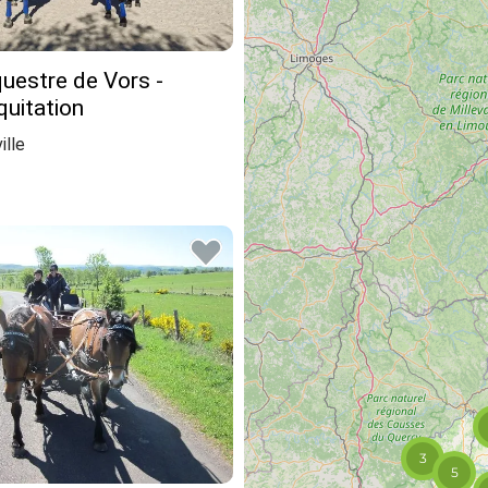
uestre de Vors -
quitation
ille
3
5