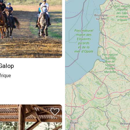
Galop
frique