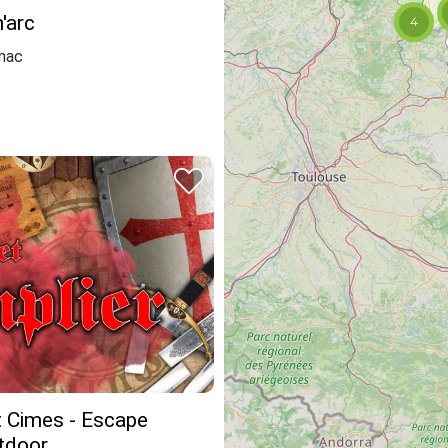
'arc
4
nac
t Cimes - Escape
tdoor