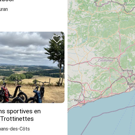
uran
s sportives en
 Trottinettes
ans-des-Côts