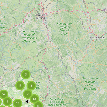
3
5
3
2
14
10
3
23
18