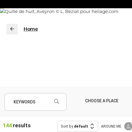
Home
KEYWORDS
144
results
Sort by
default
AROUND ME