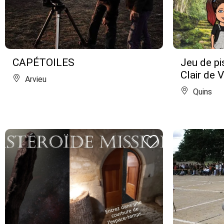
CAPÉTOILES
Jeu de pis
Clair de 
Arvieu
Quins