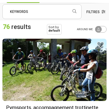
KEYWORDS
FILTRES
76
results
Sort by
AROUND ME
default
Pymsports, accompagnement trottinette