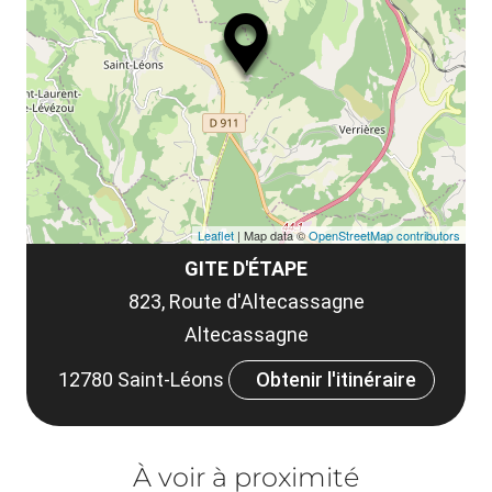
ma
ou
le
et
co
tar
Leaflet
| Map data ©
OpenStreetMap contributors
GITE D'ÉTAPE
823, Route d'Altecassagne
Altecassagne
12780 Saint-Léons
Obtenir l'itinéraire
À voir à proximité