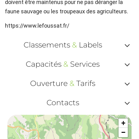
doivent être maintenus pour ne pas déranger la
faune sauvage ou les troupeaux des agriculteurs.
https://www.lefoussat.fr/
Classements
&
Labels
Af
Capacités
&
Services
ou
Af
ma
Ouverture
&
Tarifs
ou
le
Af
ma
Contacts
la
ou
le
Af
ma
la
+
ou
le
−