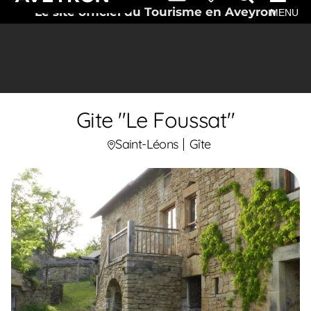
Le site officiel du Tourisme en Aveyron
MENU
Gite "Le Foussat"
Saint-Léons
Gîte