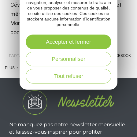
navigation, analyser et mesurer le trafic afin
Cévennes, le Larzac, les monts d'Auvergne et
de vous proposer des contenus de qualité,
même les Pyrénées par temps clair. Le
ce site utilise des cookies. Ces cookies ne
stockent aucune information d'identification
Monseigne est aussi un refuge pour les
personnelle.
coccinelles !
Accepter et fermer
PARTAGER :
E-MAIL
MESSENGER
FACEBOOK
Personnaliser
PLUS
Tout refuser
Ne manquez pas notre newsletter mensuelle
et laissez-vous inspirer pour profiter