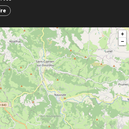
ire
+
−