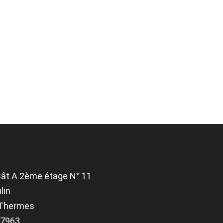
Bât A 2ème étage N° 11
lin
-Thermes
.27963