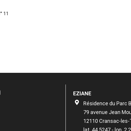
° 11
n
EZIANE
Résidence du Parc 
79 avenue Jean Mou
12110 Cransac-les
lat. 44.5247 - lon. 2