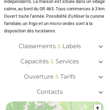
indépendants. La maison est située dans un village
calme, au bord du GR 465. Tous commerces à 3 km.
Ouvert toute l'année. Possibilité d'utiliser la cuisine
familiale, un frigo et un micro-ondes sont à la
disposition des locataires.
Classements
&
Labels
Af
Capacités
&
Services
ou
Af
ma
Ouverture
&
Tarifs
ou
le
Af
ma
Contacts
la
ou
le
Af
ma
la
+