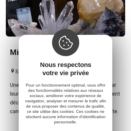
Minér'Aubrac
Nous respectons
Saint-Amans-des-Côts
votre vie privée
Une étonnante collection de minéraux qui par
Pour un fonctionnement optimal, vous offrir
des fonctionnalités relatives aux réseaux
leur beauté et leurs diversités vous emmènent
sociaux, améliorer votre expérience de
navigation, analyser et mesurer le trafic afin
découvrir les trésors géologiques de nos
de vous proposer des contenus de qualité,
campagnes mais aussi ceux de notre planète.
ce site utilise des cookies. Ces cookies ne
stockent aucune information d'identification
personnelle.