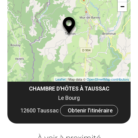
ou
le
−
ma
ou
le
et
co
tar
Leaflet
| Map data ©
OpenStreetMap contributors
CHAMBRE D'HÔTES À TAUSSAC
Le Bourg
12600 Taussac
Obtenir l'itinéraire
À voir à proximité