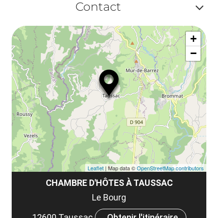
ma
Contact
la
ou
le
Af
ma
la
+
ou
le
−
ma
ou
le
et
co
tar
Leaflet
| Map data ©
OpenStreetMap contributors
CHAMBRE D'HÔTES À TAUSSAC
Le Bourg
12600 Taussac
Obtenir l'itinéraire