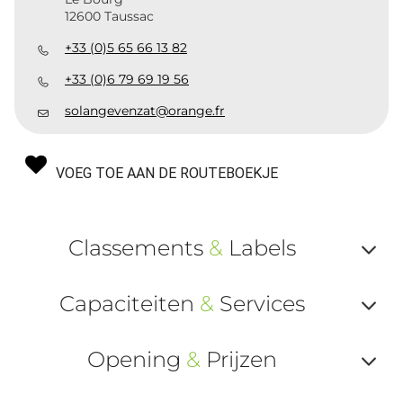
12600 Taussac
+33 (0)5 65 66 13 82
+33 (0)6 79 69 19 56
solangevenzat@orange.fr
VOEG TOE AAN DE ROUTEBOEKJE
Classements
&
Labels
Af
Capaciteiten
&
Services
ou
Af
ma
Opening
&
Prijzen
ou
le
Af