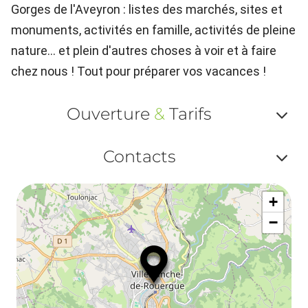
Gorges de l'Aveyron : listes des marchés, sites et
monuments, activités en famille, activités de pleine
nature... et plein d'autres choses à voir et à faire
chez nous ! Tout pour préparer vos vacances !
Ouverture
&
Tarifs
Af
Contacts
ou
Af
ma
+
ou
le
−
ma
ou
le
et
co
tar