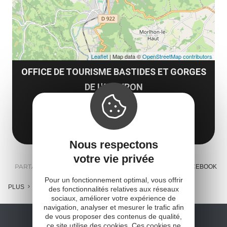
Leaflet
| Map data ©
OpenStreetMap contributors
OFFICE DE TOURISME BASTIDES ET GORGES
DE L'AVEYRON
12200 Villefranche-de-Rouergue
Obtenir l'itinéraire
Nous respectons
votre vie privée
PARTAGER :
E-MAIL
MESSENGER
FACEBOOK
Pour un fonctionnement optimal, vous offrir
PLUS
des fonctionnalités relatives aux réseaux
sociaux, améliorer votre expérience de
navigation, analyser et mesurer le trafic afin
de vous proposer des contenus de qualité,
ce site utilise des cookies. Ces cookies ne