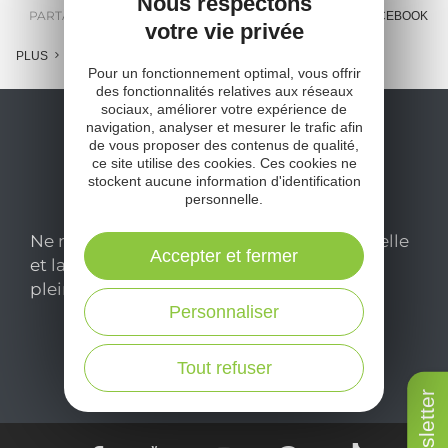
Nous respectons
PARTAGER :
E-MAIL
MESSENGER
FACEBOOK
votre vie privée
PLUS
Pour un fonctionnement optimal, vous offrir
des fonctionnalités relatives aux réseaux
sociaux, améliorer votre expérience de
navigation, analyser et mesurer le trafic afin
de vous proposer des contenus de qualité,
ce site utilise des cookies. Ces cookies ne
stockent aucune information d'identification
personnelle.
Ne manquez pas notre newsletter mensuelle
Accepter et fermer
et laissez-vous inspirer pour profiter
pleinement de votre séjour en Aveyron.
Personnaliser
Je m'abonne ici
Tout refuser
Newsletter