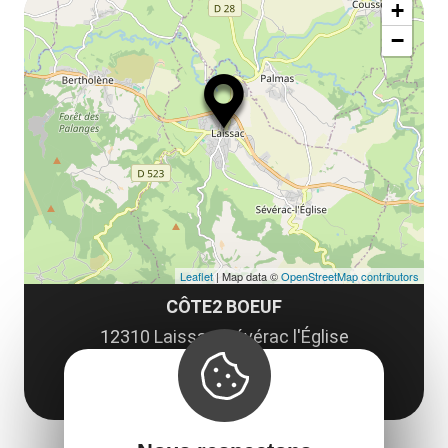
+
ou
le
−
ma
la
le
co
Leaflet
| Map data ©
OpenStreetMap contributors
CÔTE2 BOEUF
12310 Laissac-Sévérac l'Église
Obtenir l'itinéraire