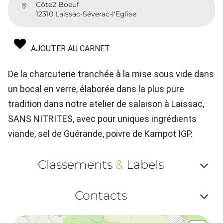
Côte2 Boeuf
12310 Laissac-Séverac-l'Eglise
AJOUTER AU CARNET
De la charcuterie tranchée à la mise sous vide dans
un bocal en verre, élaborée dans la plus pure
tradition dans notre atelier de salaison à Laissac,
SANS NITRITES, avec pour uniques ingrédients
viande, sel de Guérande, poivre de Kampot IGP.
Classements
&
Labels
Af
Contacts
ou
Af
ma