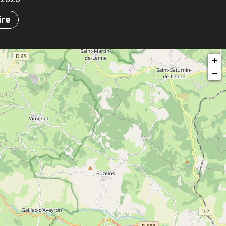
ire
+
−