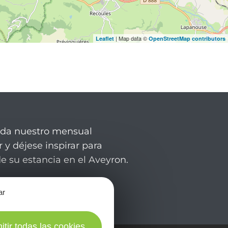
| Map data ©
Leaflet
OpenStreetMap contributors
rda nuestro mensual
 y déjese inspirar para
de su estancia en el Aveyron.
ar
itir todas las cookies