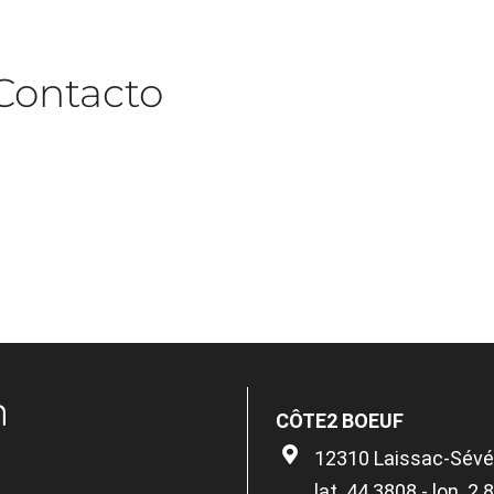
Contacto
n
CÔTE2 BOEUF
12310 Laissac-Sévér
lat. 44.3808 - lon. 2