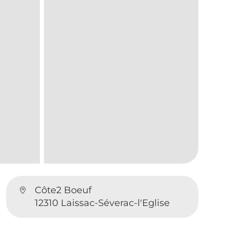
Côte2 Boeuf
12310 Laissac-Séverac-l'Eglise