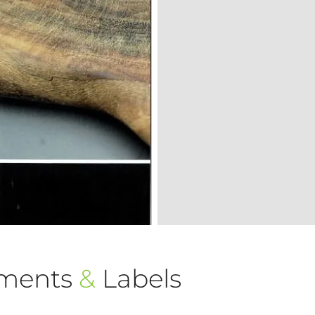
ements
&
Labels