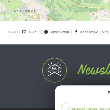
SHARE :
E-MAIL
MESSENGER
FACEBOOK
MÁS
E
Denegar todas las co