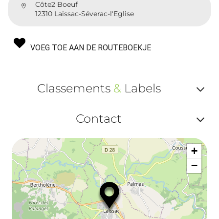
Côte2 Boeuf
12310 Laissac-Séverac-l'Eglise
VOEG TOE AAN DE ROUTEBOEKJE
Classements
&
Labels
Af
Contact
ou
Af
ma
+
ou
le
−
ma
la
le
co