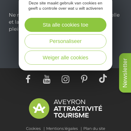
Deze site maakt gebruik van cookies en
geeft u controle over wat u wilt activeren
Ne manquez pas notre newsletter mensuelle
et laissez-vous inspirer pour profiter
Sta alle cookies toe
pleinement de votre séjour en Aveyron.
Personaliseer
Je m'abonne ici
Weiger alle cookies
Newsletter
Cookies
Mentions légales
Plan du site