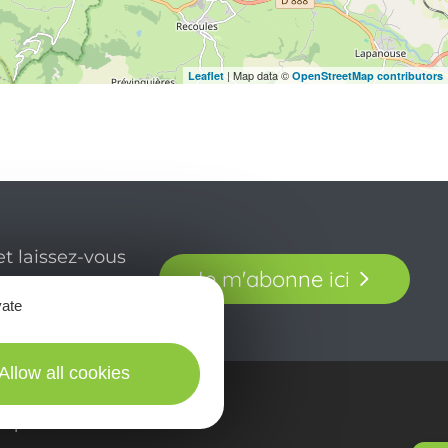
| Map data ©
Leaflet
OpenStreetMap contributors
t laissez-vous
Je m'abonne ici
our en Aveyron.
vate
Allow all cookies
in picturES