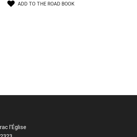
ADD TO THE ROAD BOOK
ac l'Église
.82323