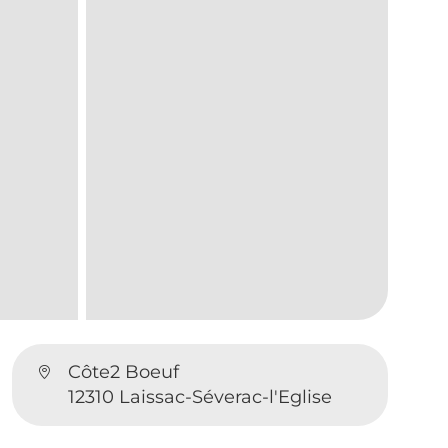
Côte2 Boeuf
12310 Laissac-Séverac-l'Eglise