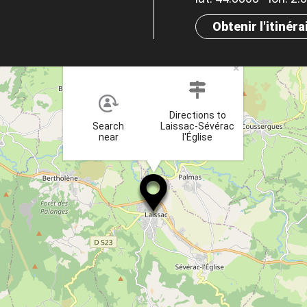
Obtenir l'itinéra
×
Directions to
Search
Laissac-Sévérac
near
l'Église