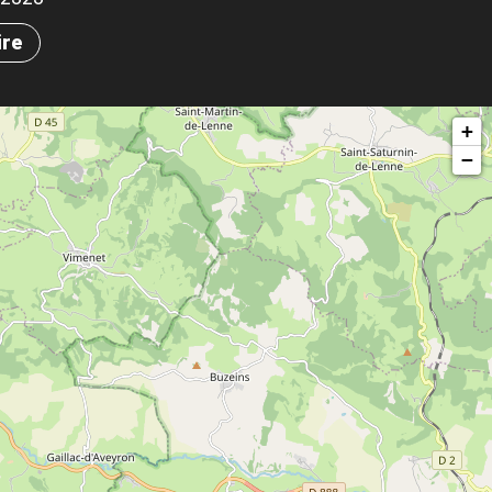
ire
+
−