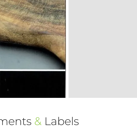
ements
&
Labels