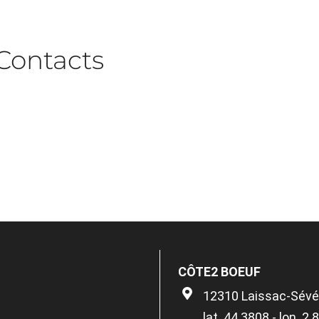
Contacts
CÔTE2 BOEUF
12310 Laissac-Sévér
lat. 44.3808 - lon. 2