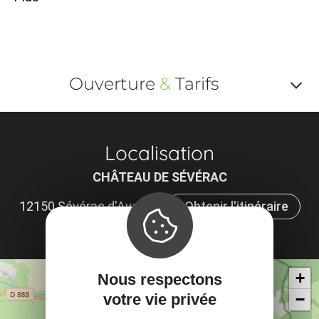
Ouverture
&
Tarifs
Af
o
Localisation
m
CHÂTEAU DE SÉVÉRAC
le
12150 Sévérac d'Aveyron
Obtenir l'itinéraire
ou
×
et
ta
Rechercher
Itinéraire vers
+
Nous respectons
à proximité
Sévérac d'Aveyron
votre vie privée
−