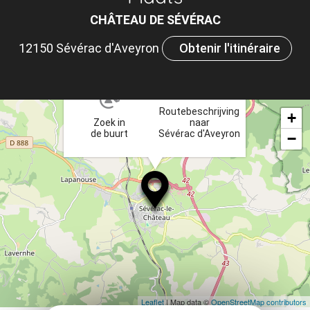
m
CHÂTEAU DE SÉVÉRAC
le
12150 Sévérac d'Aveyron
Obtenir l'itinéraire
ou
×
et
ta
Routebeschrijving
+
Zoek in
naar
de buurt
Sévérac d'Aveyron
−
Leaflet
| Map data ©
OpenStreetMap contributors