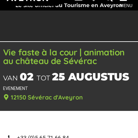
Le site officiel du Tourisme en Aveyron
MENU
Vie faste à la cour | animation
au château de Sévérac
02
25 AUGUSTUS
VAN
TOT
EVENEMENT
12150 Sévérac d'Aveyron
+33 (0)5 65 71 66 84