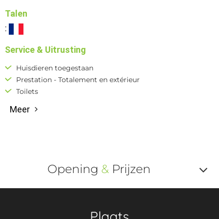
Talen
:
Service & Uitrusting
Huisdieren toegestaan
Prestation - Totalement en extérieur
Toilets
Meer
Opening
&
Prijzen
Af
o
Plaats