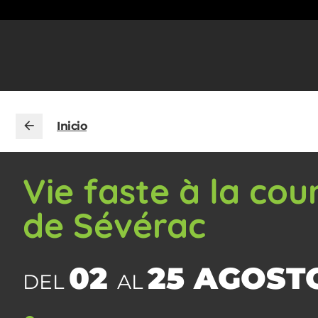
Inicio
Vie faste à la cou
de Sévérac
02
25 AGOST
DEL
AL