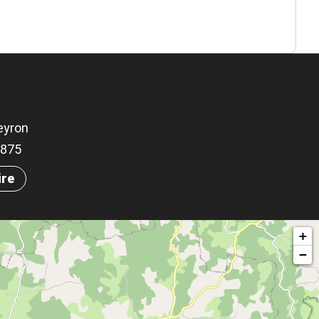
eyron
06875
ire
+
−