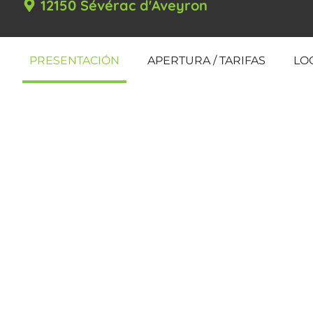
12150 Sévérac d'Aveyron
PRESENTACIÓN
APERTURA / TARIFAS
LO