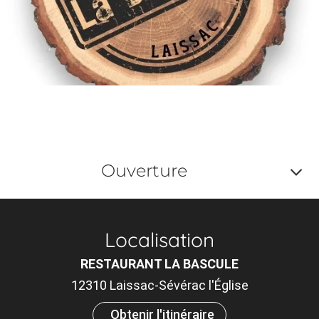
Ouverture
Af
o
Localisation
m
RESTAURANT LA BASCULE
le
12310 Laissac-Sévérac l'Église
ou
Obtenir l'itinéraire