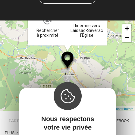
et
×
ta
Itinéraire vers
+
Rechercher
Laissac-Sévérac
à proximité
l'Église
−
Leaflet
| Map data ©
OpenStreetMap contributors
Nous respectons
PARTAGER :
E-MAIL
MESSENGER
FACEBOOK
votre vie privée
PLUS