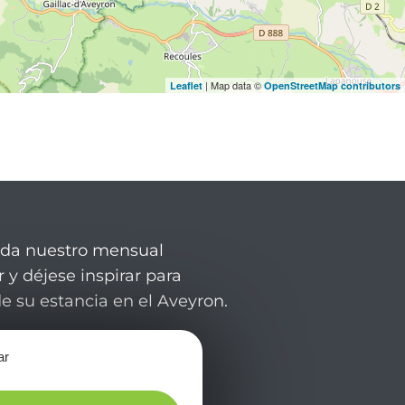
| Map data ©
Leaflet
OpenStreetMap contributors
rda nuestro mensual
 y déjese inspirar para
de su estancia en el Aveyron.
ar