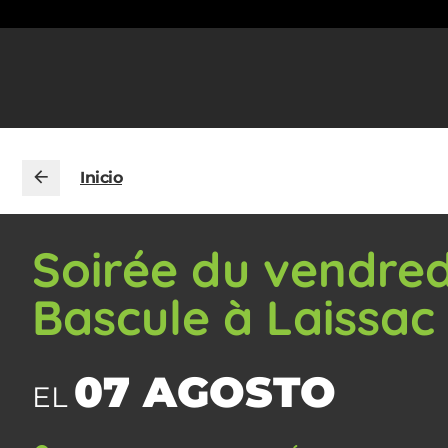
Inicio
Soirée du vendred
Bascule à Laissac
07 AGOSTO
EL