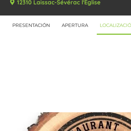
12310 Laissac-Sévérac l'Église
PRESENTACIÓN
APERTURA
LOCALIZACI