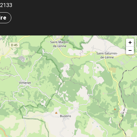
.82133
ire
+
−