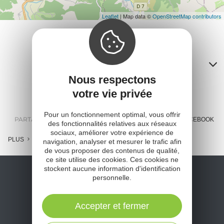
Leaflet
| Map data ©
OpenStreetMap contributors
Contacts
Nous respectons
A
votre vie privée
o
Pour un fonctionnement optimal, vous offrir
m
PARTAGER :
E-MAIL
MESSENGER
FACEBOOK
des fonctionnalités relatives aux réseaux
sociaux, améliorer votre expérience de
l
PLUS
navigation, analyser et mesurer le trafic afin
de vous proposer des contenus de qualité,
c
ce site utilise des cookies. Ces cookies ne
stockent aucune information d'identification
personnelle.
Accepter et fermer