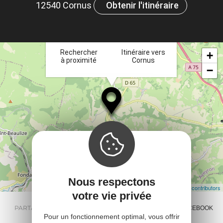
12540 Cornus
Obtenir l'itinéraire
ou
×
et
ta
Rechercher
Itinéraire vers
+
à proximité
Cornus
−
Nous respectons
Leaflet
| Map data ©
OpenStreetMap contributors
votre vie privée
PARTAGER :
E-MAIL
MESSENGER
FACEBOOK
Pour un fonctionnement optimal, vous offrir