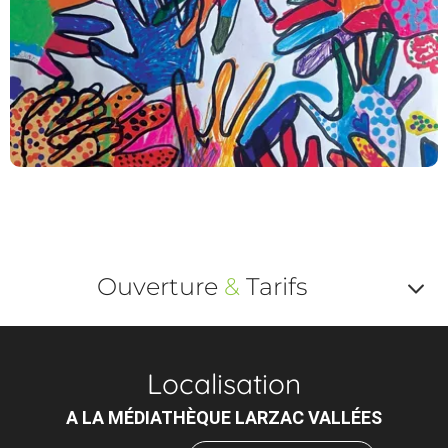
Ouverture
&
Tarifs
Af
o
Localisation
m
A LA MÉDIATHÈQUE LARZAC VALLÉES
le