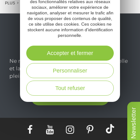
des fonctionnalités relatives aux réseaux
PLUS
sociaux, améliorer votre expérience de
navigation, analyser et mesurer le trafic afin
de vous proposer des contenus de qualité,
ce site utilise des cookies. Ces cookies ne
stockent aucune information d'identification
personnelle.
Accepter et fermer
Ne manquez pas notre newsletter mensuelle
et laissez-vous inspirer pour profiter
Personnaliser
pleinement de votre séjour en Aveyron.
Tout refuser
Je m'abonne ici
Newsletter