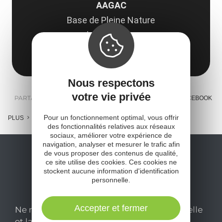
AAGAC
Base de Pleine Nature
le Paisserou
12270 Najac
Obtenir l'itinéraire
Nous respectons
votre vie privée
PARTAGER :
E-MAIL
MESSENGER
FACEBOOK
Pour un fonctionnement optimal, vous offrir
PLUS
des fonctionnalités relatives aux réseaux
sociaux, améliorer votre expérience de
navigation, analyser et mesurer le trafic afin
de vous proposer des contenus de qualité,
ce site utilise des cookies. Ces cookies ne
stockent aucune information d'identification
personnelle.
Accepter et fermer
Ne manquez pas notre newsletter mensuelle
et laissez-vous inspirer pour profiter