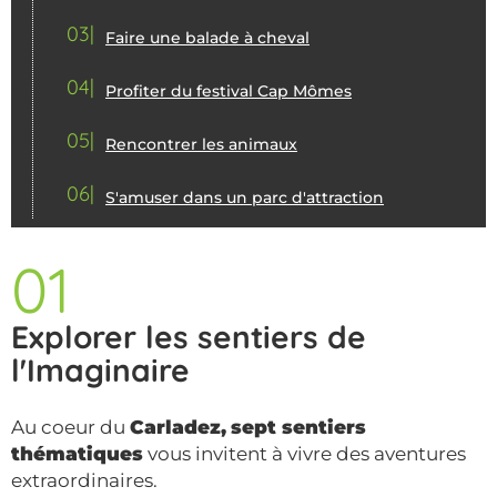
03
Faire une balade à cheval
04
Profiter du festival Cap Mômes
05
Rencontrer les animaux
06
S'amuser dans un parc d'attraction
01
Explorer les sentiers de
l'Imaginaire
Au coeur du
Carladez,
sept sentiers
thématiques
vous invitent à vivre des aventures
extraordinaires.