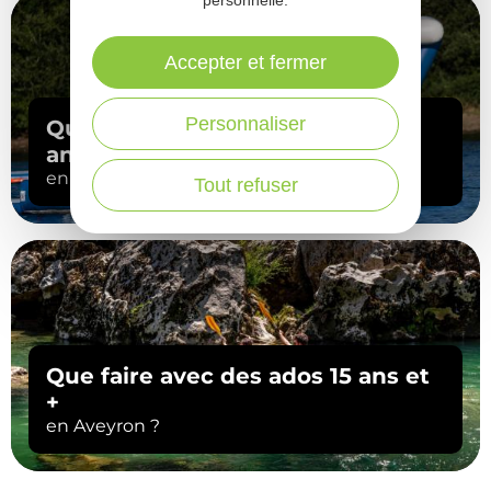
en Aveyron ?
personnelle.
Accepter et fermer
PARTAGER :
E-MAIL
MESSENGER
FACEBOOK
Personnaliser
PLUS
Tout refuser
Ne manquez pas notre newsletter mensuelle
et laissez-vous inspirer pour profiter
pleinement de votre séjour en Aveyron.
Je m'abonne ici