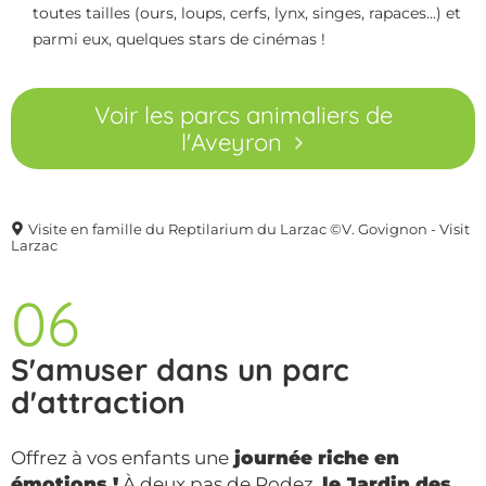
toutes tailles (ours, loups, cerfs, lynx, singes, rapaces...) et
parmi eux, quelques stars de cinémas !
Voir les parcs animaliers de
l'Aveyron
Visite en famille du Reptilarium du Larzac ©V. Govignon - Visit
Larzac
06
S'amuser dans un parc
d'attraction
Offrez à vos enfants une
journée riche en
émotions !
À deux pas de Rodez,
le Jardin des