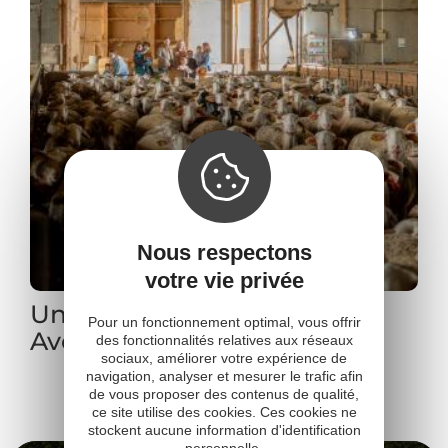
Que faire avec des enfants 6-14
ans
en Aveyron ?
Nous respectons
votre vie privée
Pour un fonctionnement optimal, vous offrir
des fonctionnalités relatives aux réseaux
sociaux, améliorer votre expérience de
navigation, analyser et mesurer le trafic afin
de vous proposer des contenus de qualité,
Que faire avec des ados 15 ans et
ce site utilise des cookies. Ces cookies ne
+
stockent aucune information d'identification