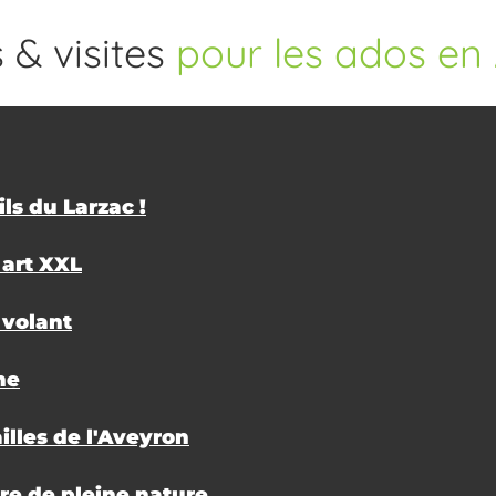
 & visites
pour les ados en
ils du Larzac !
 art XXL
 volant
ne
ailles de l'Aveyron
re de pleine nature