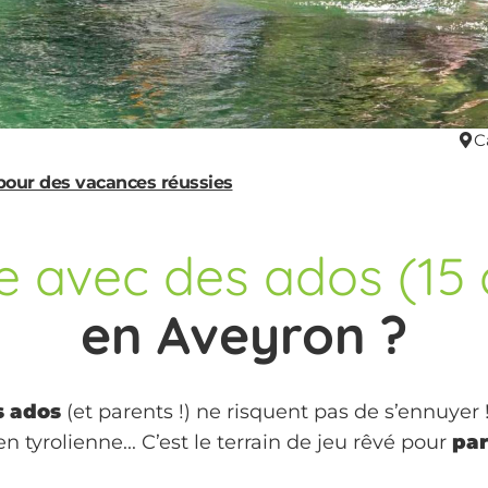
C
 pour des vacances réussies
e avec des ados (15 
en Aveyron ?
s ados
(et parents !) ne risquent pas de s’ennuyer !
en tyrolienne... C’est le terrain de jeu rêvé pour
par