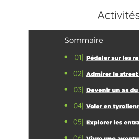
Activités
Sommaire
01
Pédaler sur les ra
02
Admirer le street
03
Devenir un as du
04
Voler en tyrolien
05
Explorer les entr
06
Vivre une aventu