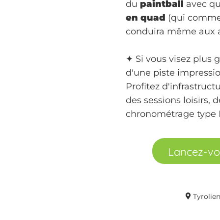
du
paintball
avec qu
en quad
(qui comme 
conduira même aux 
✦ Si vous visez plus 
d'une piste impress
Profitez d'infrastruct
des sessions loisirs,
chronométrage type F
Lancez-vou
Tyrolie