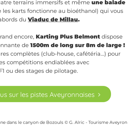
atre terrains immersifs et même
une balade
les karts fonctionne au bioéthanol) qui vous
abords du
Viaduc de Millau
.
grand encore,
Karting Plus Belmont
dispose
ionnante de
1500m de long sur 8m de large !
ures complètes (club-house, cafétéria...) pour
 des compétitions endiablées avec
1 ou des stages de pilotage.
s sur les pistes Aveyronnaises
nne dans le canyon de Bozouls © G. Alric - Tourisme Aveyron