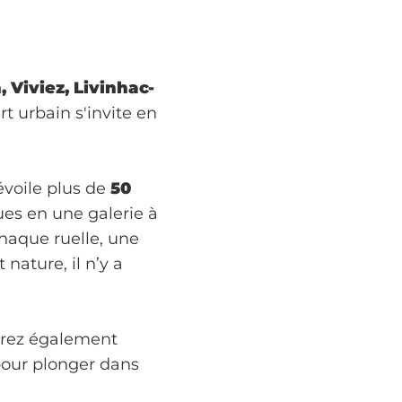
 Viviez, Livinhac-
art urbain s'invite en
voile plus de
50
ues en une galerie à
haque ruelle, une
 nature, il n’y a
rrez également
our plonger dans