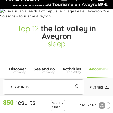
Le site officiel du Tourisme en Aveyron
MENU
Top
12
the lot valley in
Aveyron
sleep
Discover
See and do
Activities
Accommoda
Lot Valley
Lot Valley
Lot Valley
Lo
KEYWORDS
FILTRES
850
results
Sort by
AROUND ME
town