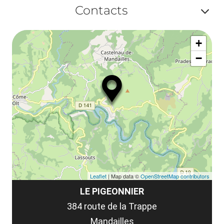
Af
ma
Contacts
la
ou
le
Af
ma
la
+
ou
le
−
ma
ou
le
et
co
tar
Leaflet
| Map data ©
OpenStreetMap contributors
LE PIGEONNIER
384 route de la Trappe
Mandailles