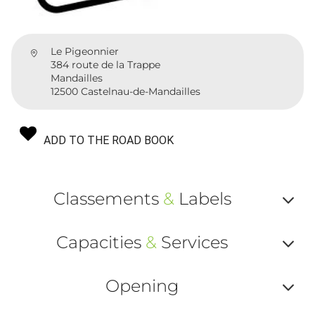
Le Pigeonnier
384 route de la Trappe
Mandailles
12500 Castelnau-de-Mandailles
ADD TO THE ROAD BOOK
Classements
&
Labels
Af
Capacities
&
Services
ou
Af
ma
Opening
ou
le