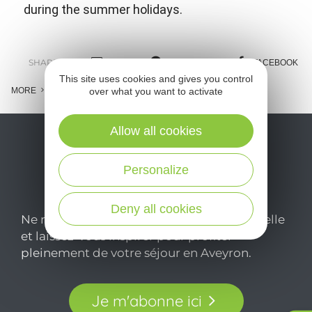
during the summer holidays.
SHARE :
E-MAIL
MESSENGER
FACEBOOK
This site uses cookies and gives you control
MORE
over what you want to activate
Allow all cookies
Personalize
Deny all cookies
Ne manquez pas notre newsletter mensuelle
et laissez-vous inspirer pour profiter
pleinement de votre séjour en Aveyron.
Je m'abonne ici