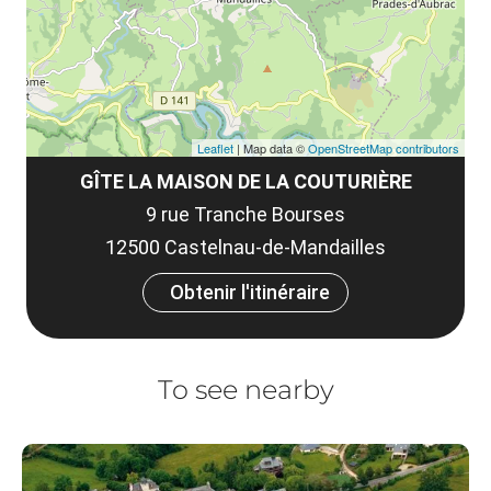
tar
Leaflet
| Map data ©
OpenStreetMap contributors
GÎTE LA MAISON DE LA COUTURIÈRE
9 rue Tranche Bourses
12500 Castelnau-de-Mandailles
Obtenir l'itinéraire
To see nearby