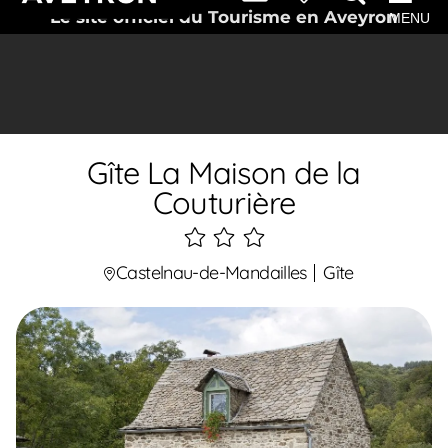
Le site officiel du Tourisme en Aveyron
MENU
Gîte La Maison de la
Couturière
3
étoiles
Castelnau-de-Mandailles
Gîte