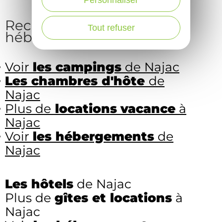
Recherches associées à
Tout refuser
hébergements à Najac
Voir
les campings
de Najac
Les chambres d'hôte
de
Najac
Plus de
locations vacance
à
Najac
Voir
les hébergements
de
Najac
Les hôtels
de Najac
Plus de
gîtes et locations
à
Najac