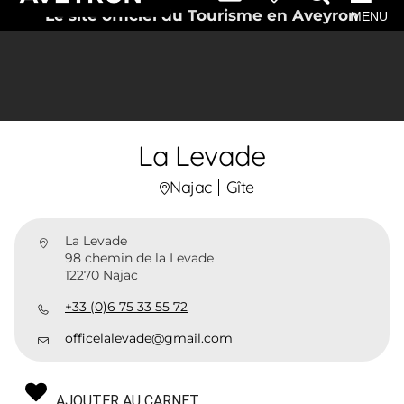
Le site officiel du Tourisme en Aveyron
MENU
La Levade
Najac
Gîte
La Levade
98 chemin de la Levade
12270 Najac
+33 (0)6 75 33 55 72
officelalevade@gmail.com
AJOUTER AU CARNET