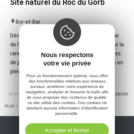
Site naturel du Roc du Gorb
Bor-et-Bar
Découvrez le Roc du Gorb, site emblématique
de l’Aveyron dans la vallée du Viaur, idéal pour la
randonnée, la via ferrata et l’escalade. Profitez
Nous respectons
de panoramas exceptionnels et d’aventures en
votre vie privée
pleine nature !
Pour un fonctionnement optimal, vous offrir
des fonctionnalités relatives aux réseaux
sociaux, améliorer votre expérience de
navigation, analyser et mesurer le trafic afin
PARTAGER :
E-MAIL
MESSENGER
FACEBOOK
de vous proposer des contenus de qualité,
ce site utilise des cookies. Ces cookies ne
PLUS
stockent aucune information d'identification
personnelle.
Accepter et fermer