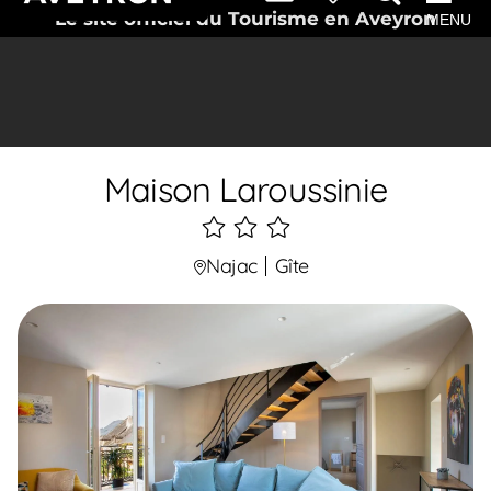
Le site officiel du Tourisme en Aveyron
MENU
Maison Laroussinie
3
étoiles
Najac
Gîte