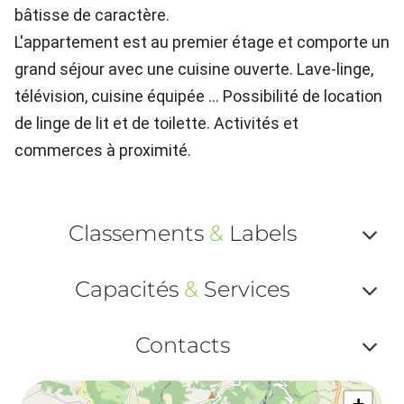
bâtisse de caractère.
L'appartement est au premier étage et comporte un
grand séjour avec une cuisine ouverte. Lave-linge,
télévision, cuisine équipée ... Possibilité de location
de linge de lit et de toilette. Activités et
commerces à proximité.
Classements
&
Labels
Af
Capacités
&
Services
ou
Af
ma
Contacts
ou
le
Af
ma