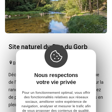
Site naturel du Roc du Gorb
Bor-et-Bar
Découvrez le Roc du Gorb, site emblématique
Nous respectons
votre vie privée
de l’Aveyron dans la vallée du Viaur, idéal pour la
randonnée, la via ferrata et l’escalade. Profitez
Pour un fonctionnement optimal, vous offrir
de panoramas exceptionnels et d’aventures en
des fonctionnalités relatives aux réseaux
sociaux, améliorer votre expérience de
pleine nature !
navigation, analyser et mesurer le trafic afin
de vous proposer des contenus de qualité,