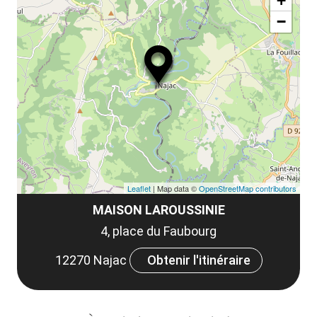
la
+
ou
le
−
ma
la
le
co
Leaflet
| Map data ©
OpenStreetMap contributors
MAISON LAROUSSINIE
4, place du Faubourg
12270 Najac
Obtenir l'itinéraire