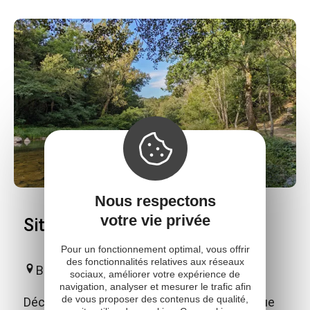
Nous respectons
votre vie privée
Site naturel du Roc du Gorb
Pour un fonctionnement optimal, vous offrir
des fonctionnalités relatives aux réseaux
Bor-et-Bar
sociaux, améliorer votre expérience de
navigation, analyser et mesurer le trafic afin
de vous proposer des contenus de qualité,
Découvrez le Roc du Gorb, site emblématique