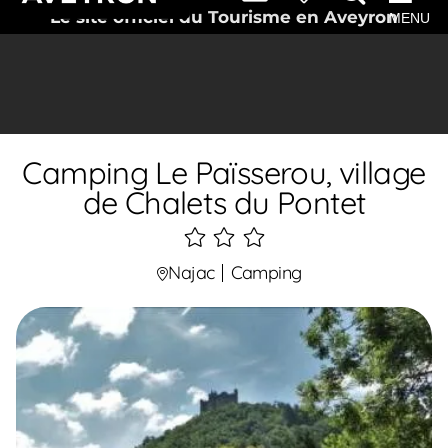
Le site officiel du Tourisme en Aveyron
MENU
Camping Le Païsserou, village
de Chalets du Pontet
3
étoiles
Najac
Camping