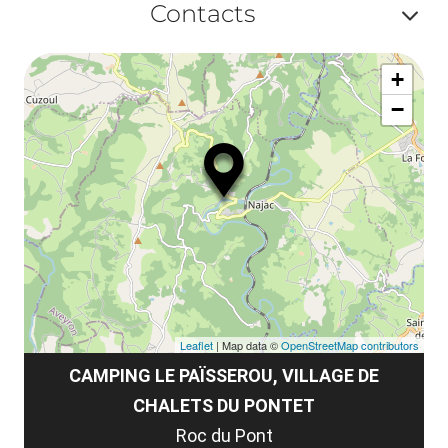
ma
Contacts
la
ou
le
Af
ma
la
+
ou
le
−
ma
ou
le
et
co
tar
Leaflet
| Map data ©
OpenStreetMap contributors
CAMPING LE PAÏSSEROU, VILLAGE DE
CHALETS DU PONTET
Roc du Pont