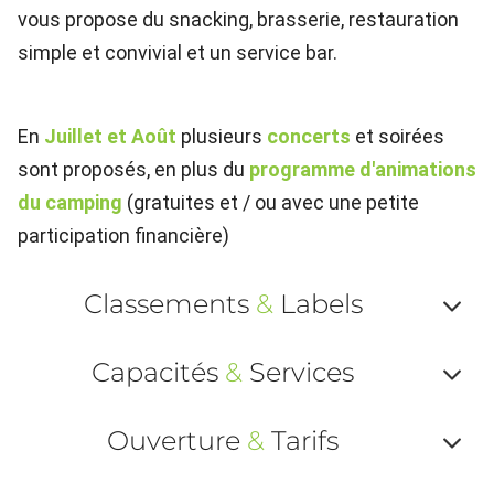
vous propose du snacking, brasserie, restauration
simple et convivial et un service bar.
En
Juillet et Août
plusieurs
concerts
et soirées
sont proposés, en plus du
programme d'animations
du camping
(gratuites et / ou avec une petite
participation financière)
Classements
&
Labels
Af
Capacités
&
Services
ou
Af
ma
Ouverture
&
Tarifs
ou
le
Af