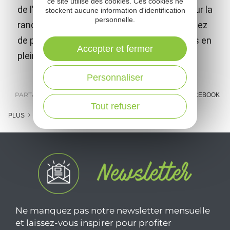
ce site utilise des cookies. Ces cookies ne
de l’Aveyron dans la vallée du Viaur, idéal pour la
stockent aucune information d'identification
personnelle.
randonnée, la via ferrata et l’escalade. Profitez
de panoramas exceptionnels et d’aventures en
Accepter et fermer
pleine nature !
Personnaliser
PARTAGER :
E-MAIL
MESSENGER
FACEBOOK
Tout refuser
PLUS
Ne manquez pas notre newsletter mensuelle
et laissez-vous inspirer pour profiter