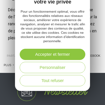
votre vie privée
Découvrez le Roc du Gorb, site emblématique
Pour un fonctionnement optimal, vous offrir
des fonctionnalités relatives aux réseaux
de l’Aveyron dans la vallée du Viaur, idéal pour la
sociaux, améliorer votre expérience de
randonnée, la via ferrata et l’escalade. Profitez
navigation, analyser et mesurer le trafic afin
de vous proposer des contenus de qualité,
de panoramas exceptionnels et d’aventures en
ce site utilise des cookies. Ces cookies ne
stockent aucune information d'identification
pleine nature !
personnelle.
Accepter et fermer
PARTAGER :
E-MAIL
MESSENGER
FACEBOOK
PLUS
Personnaliser
Tout refuser