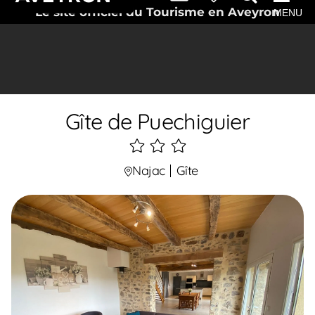
Le site officiel du Tourisme en Aveyron
MENU
Gîte de Puechiguier
3
étoiles
Najac
Gîte