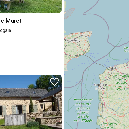
le Muret
égala