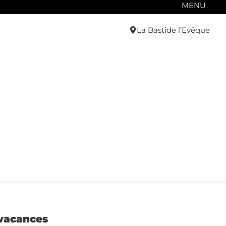
MENU
La Bastide l’Evêque
e
 vacances