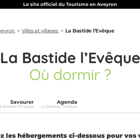
Le site officiel du Tourisme en Aveyron
Aveyron
Villes et villages
La Bastide l’Evêque
La Bastide l’Evêqu
Où dormir ?
Savourer
Agenda
a Bastide l’Evêque
La Bastide l’Evêque
z les hébergements ci-dessous pour vos