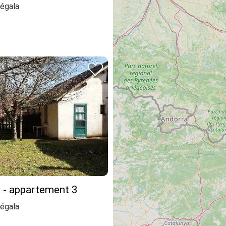
égala
e - appartement 3
égala