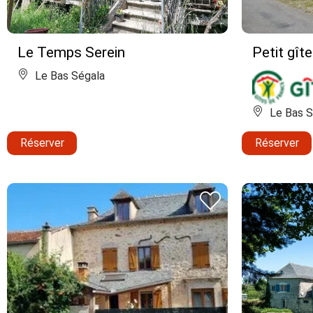
Le Temps Serein
Petit gît
Le Bas Ségala
Le Bas S
Réserver
Réserver