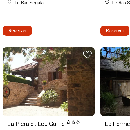
Le Bas Ségala
Le Bas S
Réserver
Réserver
La Piera et Lou Garric
La Ferme