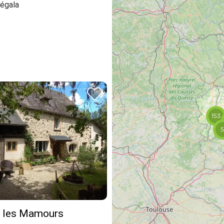
égala
153
5
 les Mamours