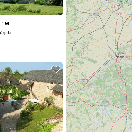
nier
égala