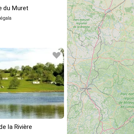
e du Muret
égala
e la Rivière