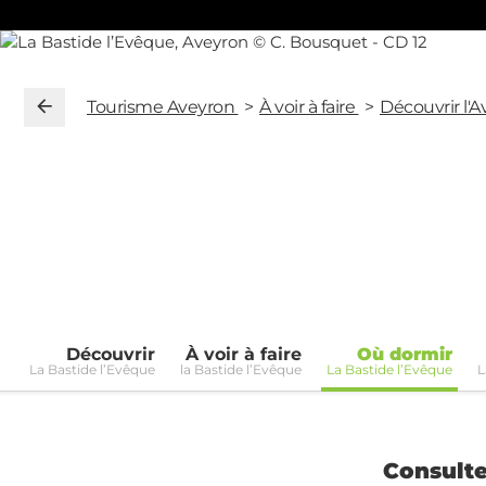
Tourisme Aveyron
À voir à faire
Découvrir l'
Découvrir
À voir à faire
Où dormir
La Bastide l’Evêque
la Bastide l’Evêque
La Bastide l’Evêque
L
Consulte