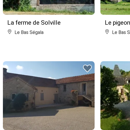
La ferme de Solville
Le pigeon
Le Bas Ségala
Le Bas S