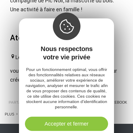
compagnie de Pic Noir, la mascotte du bois.
Une activité à faire en famille !
Atelier La croisée des Arts
Nous respectons
votre vie privée
Le Bas Ségala
Pour un fonctionnement optimal, vous offrir
vous pourrez bénéficier de deux ateliers pour
des fonctionnalités relatives aux réseaux
créer avec Jean-Michel et Virginie
sociaux, améliorer votre expérience de
navigation, analyser et mesurer le trafic afin
de vous proposer des contenus de qualité,
ce site utilise des cookies. Ces cookies ne
stockent aucune information d'identification
PARTAGER :
E-MAIL
MESSENGER
FACEBOOK
personnelle.
PLUS
Accepter et fermer