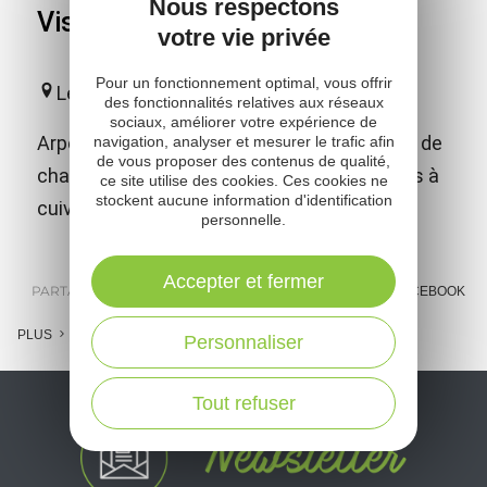
Nous respectons
Visitez La Bastide l'Evêque
votre vie privée
Pour un fonctionnement optimal, vous offrir
Le Bas Ségala
des fonctionnalités relatives aux réseaux
sociaux, améliorer votre expérience de
Arpentez les ruelles de cette bastide pleine de
navigation, analyser et mesurer le trafic afin
de vous proposer des contenus de qualité,
charme et découvrez les insolites martinets à
ce site utilise des cookies. Ces cookies ne
stockent aucune information d'identification
cuivre.
personnelle.
Accepter et fermer
PARTAGER :
E-MAIL
MESSENGER
FACEBOOK
PLUS
Personnaliser
Tout refuser