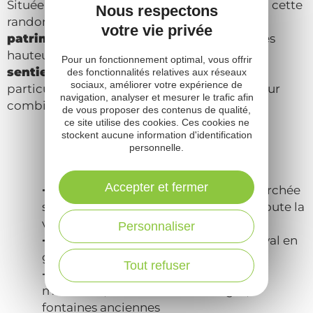
Située aux portes des
Gorges de l’Aveyron
, cette
Nous respectons
randonnée vous plonge entre
nature et
votre vie privée
patrimoine.
La randonnée qui débute sur les
hauteurs du village perché et le retour sur
le
Pour un fonctionnement optimal, vous offrir
sentier ombragé en bord de rivière
est
des fonctionnalités relatives aux réseaux
sociaux, améliorer votre expérience de
particulièrement agréable en été. Parfait pour
navigation, analyser et mesurer le trafic afin
combiner
marche, culture et fraîcheur.
de vous proposer des contenus de qualité,
ce site utilise des cookies. Ces cookies ne
stockent aucune information d'identification
personnelle.
À voir sur le circuit
Accepter et fermer
➞ La forteresse royale de Najac,
perchée
sur son éperon rocheux, elle domine toute la
vallée
Personnaliser
➞ Le Pont Saint-Blaise,
pont médiéval en
grès, enjambant l’Aveyron
Tout refuser
➞
le village de Najac :
architecture
médiévale, maisons à colombages,
fontaines anciennes