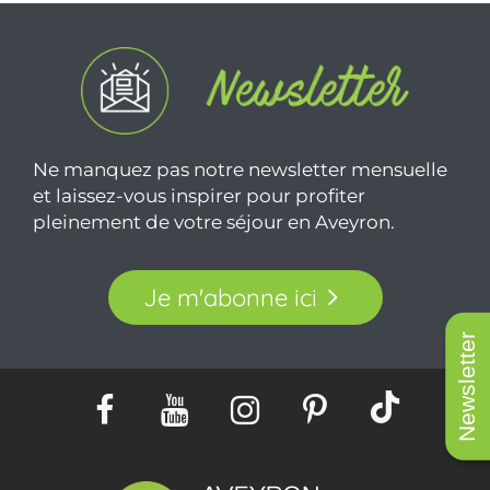
Rando aérienne vers les
villages troglodytiques des
Gorges du Tarn
1
2
3
Newsletter
PARTAGER :
E-MAIL
MESSENGER
FACEBOOK
PLUS