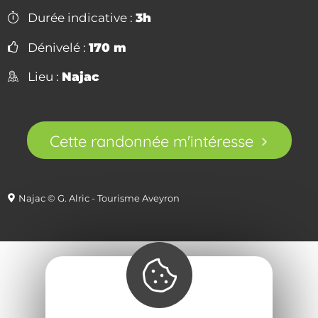
Durée indicative :
3h
Dénivelé :
170 m
Lieu :
Najac
Cette randonnée m'intéresse
Najac © G. Alric - Tourisme Aveyron
Pourquoi en été ?