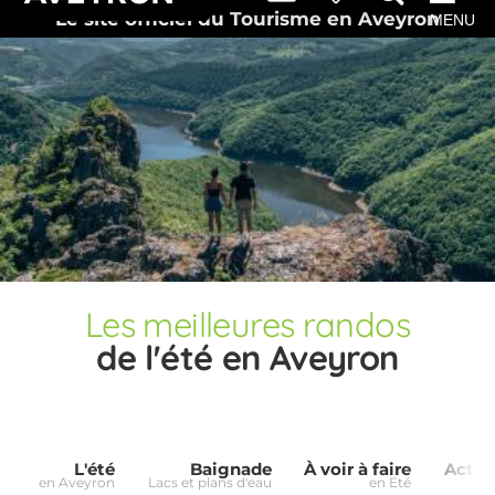
Le site officiel du Tourisme en Aveyron
MENU
Les meilleures randos
de l'été en Aveyron
L'été
Baignade
À voir à faire
Activ
en Aveyron
Lacs et plans d'eau
en Eté