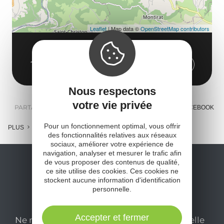
Leaflet
| Map data ©
OpenStreetMap contributors
Bar
12270 Bor-et-Bar
Obtenir l'itinéraire
Nous respectons
votre vie privée
PARTAGER :
E-MAIL
MESSENGER
FACEBOOK
Pour un fonctionnement optimal, vous offrir
PLUS
des fonctionnalités relatives aux réseaux
sociaux, améliorer votre expérience de
navigation, analyser et mesurer le trafic afin
de vous proposer des contenus de qualité,
ce site utilise des cookies. Ces cookies ne
stockent aucune information d'identification
personnelle.
Accepter et fermer
Ne manquez pas notre newsletter mensuelle