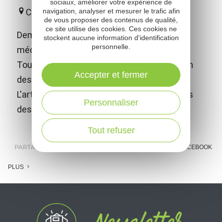
sociaux, améliorer votre expérience de
navigation, analyser et mesurer le trafic afin
Camjac
de vous proposer des contenus de qualité,
ce site utilise des cookies. Ces cookies ne
Demeure familiale d'exception, ce château
stockent aucune information d'identification
personnelle.
médiéval richement meublé a donné à
Toulouse-Lautrec les atouts pour devenir un
Accepter et fermer
des plus célèbres peintres du XIXème s.
L'artiste y est toujours présent à travers des
Personnaliser
dessins, affiches et lithographies.
Tout refuser
PARTAGER :
E-MAIL
MESSENGER
FACEBOOK
PLUS