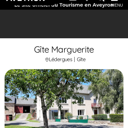
Le site officiel du Tourisme en Aveyron
MENU
Gîte Marguerite
Lédergues
Gîte