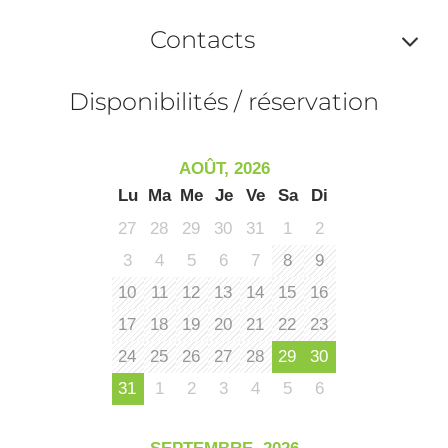
le
Af
ma
Contacts
la
ou
le
Af
ma
Disponibilités / réservation
la
ou
le
ma
ou
AOÛT, 2026
le
Lu
Ma
Me
Je
Ve
Sa
Di
et
co
27
28
29
30
31
1
2
tar
3
4
5
6
7
8
9
10
11
12
13
14
15
16
17
18
19
20
21
22
23
24
25
26
27
28
29
30
31
1
2
3
4
5
6