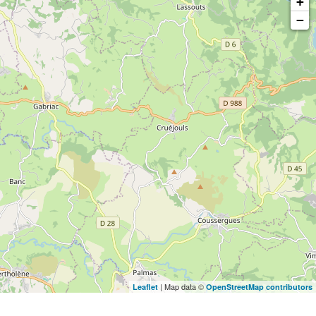
+
−
| Map data ©
Leaflet
OpenStreetMap contributors