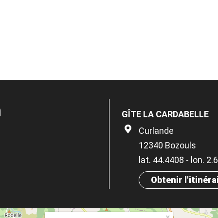
n
GÎTE LA CARDABELLE
Curlande
12340 Bozouls
lat. 44.4408 - lon. 2
Obtenir l'itinéra
×