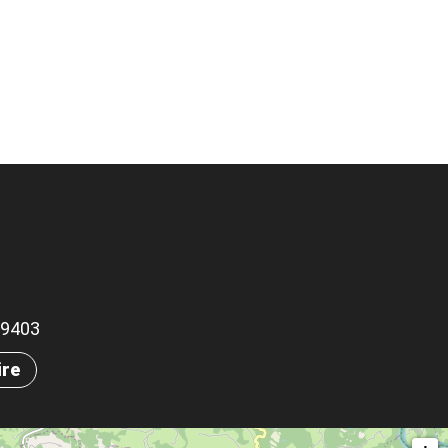
.69403
ire