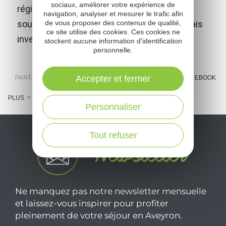
sociaux, améliorer votre expérience de
région et celle de l'histoire de l'exploration
navigation, analyser et mesurer le trafic afin
de vous proposer des contenus de qualité,
sous-marine, en hommage aux 2 espalionnais
ce site utilise des cookies. Ces cookies ne
inventeurs du scaphandre autonome.
stockent aucune information d'identification
personnelle.
Accepter et fermer
PARTAGER :
E-MAIL
MESSENGER
FACEBOOK
PLUS
Personnaliser
Tout refuser
Ne manquez pas notre newsletter mensuelle
et laissez-vous inspirer pour profiter
pleinement de votre séjour en Aveyron.