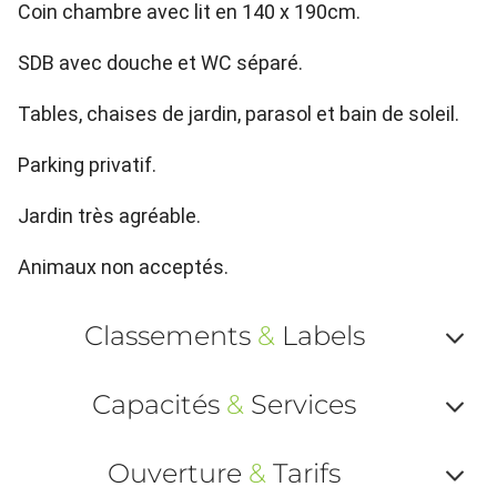
Coin chambre avec lit en 140 x 190cm.
SDB avec douche et WC séparé.
Tables, chaises de jardin, parasol et bain de soleil.
Parking privatif.
Jardin très agréable.
Animaux non acceptés.
Classements
&
Labels
Af
Capacités
&
Services
ou
Af
ma
Ouverture
&
Tarifs
ou