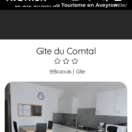
Le site officiel du Tourisme en Aveyron
MENU
Gîte du Comtal
3
étoiles
Bozouls
Gîte