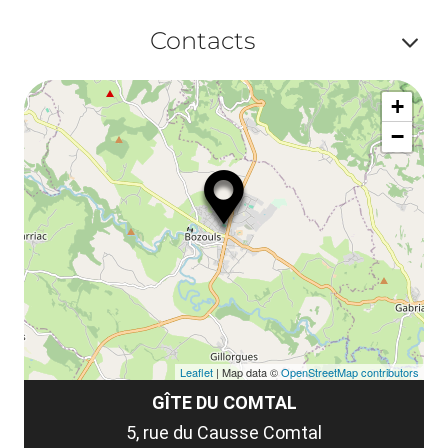
le
Af
ma
Contacts
la
ou
le
Af
ma
la
+
ou
le
−
ma
ou
le
et
co
tar
Leaflet
| Map data ©
OpenStreetMap contributors
GÎTE DU COMTAL
5, rue du Causse Comtal