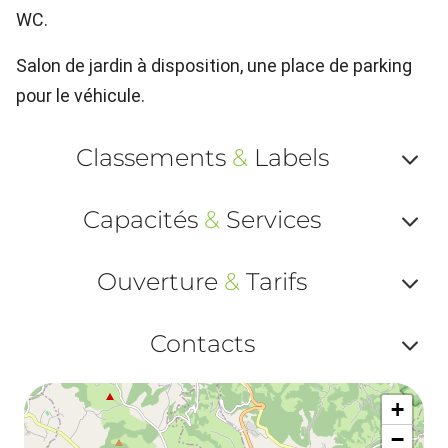
WC.
Salon de jardin à disposition, une place de parking
pour le véhicule.
Classements
&
Labels
Af
Capacités
&
Services
ou
Af
ma
Ouverture
&
Tarifs
ou
le
Af
ma
Contacts
la
ou
le
Af
ma
la
+
ou
le
−