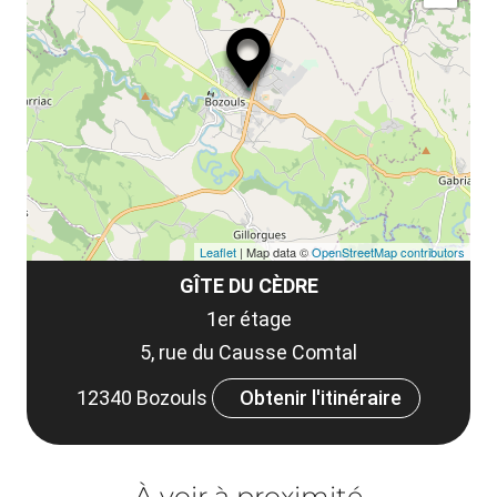
ma
ou
le
et
co
tar
Leaflet
| Map data ©
OpenStreetMap contributors
GÎTE DU CÈDRE
1er étage
5, rue du Causse Comtal
12340 Bozouls
Obtenir l'itinéraire
À voir à proximité