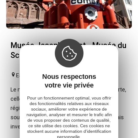
Musée Joseph Vaylet - Musée du
Scaphandre
Espalion
Nous respectons
votre vie privée
Le musée vous invite à une double découverte,
Pour un fonctionnement optimal, vous offrir
celle des arts et traditions populaires de la
des fonctionnalités relatives aux réseaux
région et celle de l'histoire de l'exploration
sociaux, améliorer votre expérience de
navigation, analyser et mesurer le trafic afin
sous-marine, en hommage aux 2 espalionnais
de vous proposer des contenus de qualité,
ce site utilise des cookies. Ces cookies ne
inventeurs du scaphandre autonome.
stockent aucune information d'identification
personnelle.