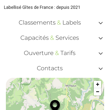
Labellisé Gîtes de France : depuis 2021
Classements
&
Labels
Af
Capacités
&
Services
ou
Af
ma
Ouverture
&
Tarifs
ou
le
Af
ma
Contacts
la
ou
le
Af
ma
la
+
ou
le
−
ma
ou
le
et