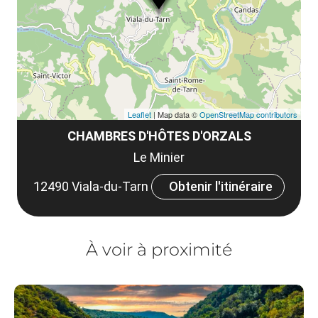
co
tar
Leaflet
| Map data ©
OpenStreetMap contributors
CHAMBRES D'HÔTES D'ORZALS
Le Minier
12490 Viala-du-Tarn
Obtenir l'itinéraire
À voir à proximité