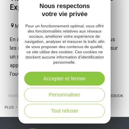
Nous respectons
Explorateurs
votre vie privée
Millau
Pour un fonctionnement optimal, vous offrir
des fonctionnalités relatives aux réseaux
sociaux, améliorer votre expérience de
En apprendre davantage sur le viaduc de tous
navigation, analyser et mesurer le trafic afin
de vous proposer des contenus de qualité,
les records, c'est facile…Suivez votre guide sur
ce site utilise des cookies. Ces cookies ne
un sentier aménagé en extérieur, pour
stockent aucune information d'identification
personnelle.
apprendre et s'émerveiller… au plus près de
l'ouvrage !
Accepter et fermer
Personnaliser
PARTAGER :
E-MAIL
MESSENGER
FACEBOOK
PLUS
Tout refuser