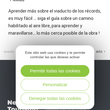
Aprender más sobre el viaducto de los récords,
es muy fácil … siga el guía sobre un camino
habilitado al aire libre, para aprender y
maravillarse… lo más cerca posible de la obra !
SHARE :
E-MAIL
MESSENGER
FACEBOOK
MÁS
Este sitio web usa cookies y te permite
controlar las que deseas activar
Permitir todas las cookies
Personalizar
No se pierda nuestro
Denegar todas las cookies
Newsletter
mensual newsletter y
Tourismo
déjese inspirar para