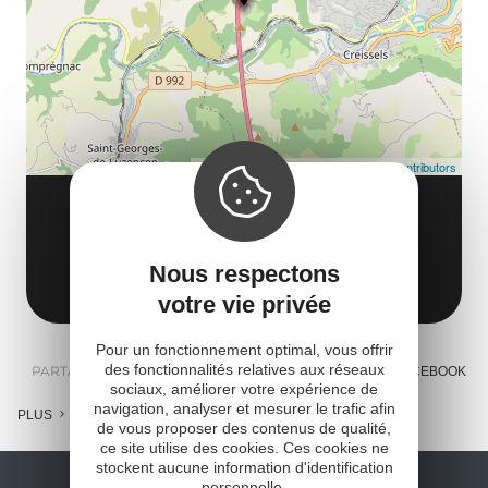
co
tar
Leaflet
| Map data ©
OpenStreetMap contributors
LE SENTIER DES EXPLORATEURS
Aire du Viaduc de Millau
Nous respectons
12100 Millau
Obtenir l'itinéraire
votre vie privée
Pour un fonctionnement optimal, vous offrir
des fonctionnalités relatives aux réseaux
PARTAGER :
E-MAIL
MESSENGER
FACEBOOK
sociaux, améliorer votre expérience de
navigation, analyser et mesurer le trafic afin
PLUS
de vous proposer des contenus de qualité,
ce site utilise des cookies. Ces cookies ne
stockent aucune information d'identification
personnelle.