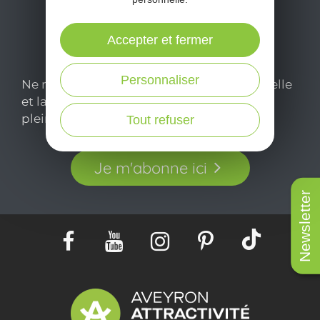
Accepter et fermer
Personnaliser
Ne manquez pas notre newsletter mensuelle
et laissez-vous inspirer pour profiter
pleinement de votre séjour en Aveyron.
Tout refuser
Je m'abonne ici
Newsletter