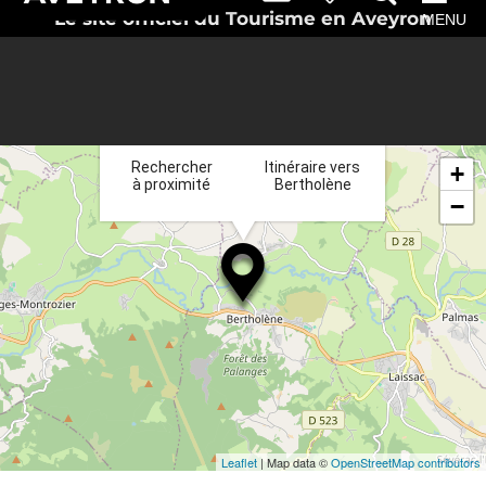
Le site officiel du Tourisme en Aveyron
MENU
×
Rechercher
Itinéraire vers
+
à proximité
Bertholène
−
Leaflet
| Map data ©
OpenStreetMap contributors