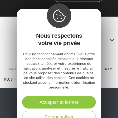
et
ta
Nous respectons
Contacts
votre vie privée
A
Pour un fonctionnement optimal, vous offrir
o
des fonctionnalités relatives aux réseaux
sociaux, améliorer votre expérience de
m
navigation, analyser et mesurer le trafic afin
PARTAGER :
E-MAIL
MESSENGER
FACEBOOK
de vous proposer des contenus de qualité,
l
ce site utilise des cookies. Ces cookies ne
PLUS
stockent aucune information d'identification
c
personnelle.
Accepter et fermer
Personnaliser