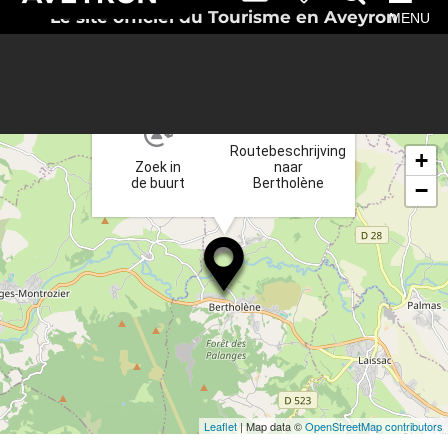
Le site officiel du Tourisme en Aveyron
MENU
×
Routebeschrijving
+
Zoek in
naar
de buurt
Bertholène
−
Leaflet
| Map data ©
OpenStreetMap contributors