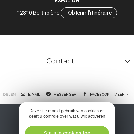
ESPALION
ou
12310 Bertholène
Obtenir l'itinéraire
et
ta
Contact
A
o
m
DELEN :
E-MAIL
MESSENGER
FACEBOOK
MEER
l
Deze site maakt gebruik van cookies en
c
geeft u controle over wat u wilt activeren
Sta alle cookies toe