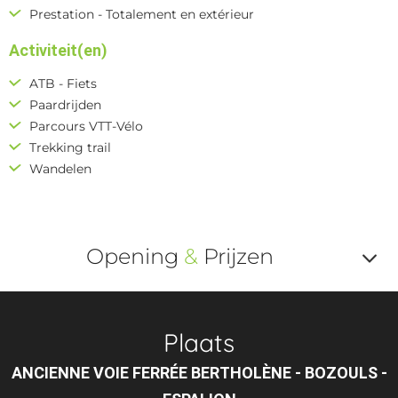
Prestation - Totalement en extérieur
Activiteit(en)
ATB - Fiets
Paardrijden
Parcours VTT-Vélo
Trekking trail
Wandelen
Opening
&
Prijzen
Af
o
Plaats
m
ANCIENNE VOIE FERRÉE BERTHOLÈNE - BOZOULS -
le