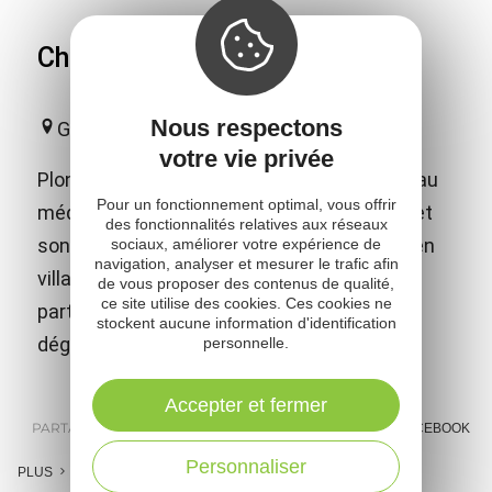
Château de Montaigut
Nous respectons
Gissac
votre vie privée
Plongez dans l'histoire en visitant ce château
Pour un fonctionnement optimal, vous offrir
médiéval dominant le Rougier de Camarès et
des fonctionnalités relatives aux réseaux
son paysage atypique. Découvrez son ancien
sociaux, améliorer votre expérience de
navigation, analyser et mesurer le trafic afin
village écomusée et vivez un moment de
de vous proposer des contenus de qualité,
ce site utilise des cookies. Ces cookies ne
partage authentique en famille (Jeux et
stockent aucune information d'identification
déguisements pour petits et grands)
personnelle.
Accepter et fermer
PARTAGER :
E-MAIL
MESSENGER
FACEBOOK
Personnaliser
PLUS