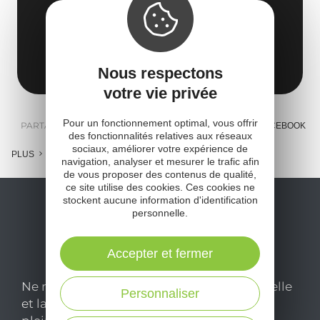
Le Bousquet
12400 Calmels-et-le-Viala
Obtenir l'itinéraire
Nous respectons
votre vie privée
Pour un fonctionnement optimal, vous offrir
PARTAGER :
E-MAIL
MESSENGER
FACEBOOK
des fonctionnalités relatives aux réseaux
sociaux, améliorer votre expérience de
PLUS
navigation, analyser et mesurer le trafic afin
de vous proposer des contenus de qualité,
ce site utilise des cookies. Ces cookies ne
stockent aucune information d'identification
personnelle.
Accepter et fermer
Ne manquez pas notre newsletter mensuelle
Personnaliser
et laissez-vous inspirer pour profiter