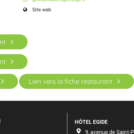
Site web
nt
nt
Lien vers la fiche restaurant
n
HÔTEL EGIDE
9, avenue de Saint-P