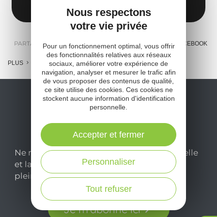
Obtenir l'itinéraire
Nous respectons
votre vie privée
PARTAGER :
E-MAIL
MESSENGER
FACEBOOK
Pour un fonctionnement optimal, vous offrir
des fonctionnalités relatives aux réseaux
sociaux, améliorer votre expérience de
PLUS
navigation, analyser et mesurer le trafic afin
de vous proposer des contenus de qualité,
ce site utilise des cookies. Ces cookies ne
stockent aucune information d'identification
personnelle.
Accepter et fermer
Ne manquez pas notre newsletter mensuelle
Personnaliser
et laissez-vous inspirer pour profiter
pleinement de votre séjour en Aveyron.
Tout refuser
Je m'abonne ici